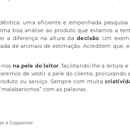
idêntica: uma eficiente e empenhada pesquisa 
 Uma boa análise ao produto que estamos a tent
r a diferença na altura da
decisão
. Um exemp
rada de animais de estimação. Acreditem que, em
o-nos
na pele do leitor
, facilitando-lhe a leitura
 teremos de vestir a pele do cliente, procurando
roduto ou serviço. Sempre com muita
criativi
“malabarismos” com as palavras.
ger e Copywriter