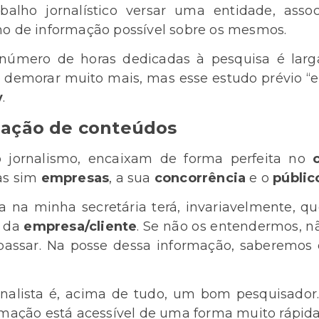
abalho jornalístico versar uma entidade, asso
mo de informação possível sobre os mesmos.
número de horas dedicadas à pesquisa é lar
ode demorar muito mais, mas esse estudo prévio 
y
.
riação de conteúdos
no jornalismo, encaixam de forma perfeita no
mas sim
empresas
, a sua
concorrência
e o
públic
a na minha secretária terá, invariavelmente, q
da
empresa/cliente
. Se não os entendermos, 
assar. Na posse dessa informação, saberemos
alista é, acima de tudo, um bom pesquisador. 
ormação está acessível de uma forma muito rápida