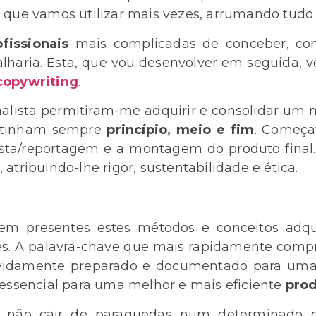
 que vamos utilizar mais vezes, arrumando tudo
fissionais
mais complicadas de conceber, co
rralharia. Esta, que vou desenvolver em seguida,
copywriting
.
alista permitiram-me adquirir e consolidar um m
as tinham sempre
princípio, meio e fim
. Começ
ista/reportagem e a montagem do produto final
atribuindo-lhe rigor, sustentabilidade e ética.
bem presentes estes métodos e conceitos adq
des. A palavra-chave que mais rapidamente comp
devidamente preparado e documentado para uma
é essencial para uma melhor e mais eficiente
pro
o não cair de paraquedas num determinado 