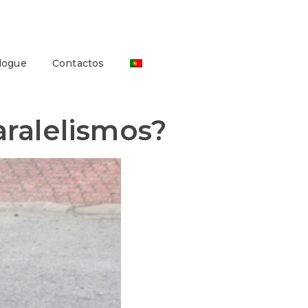
logue
Contactos
aralelismos?