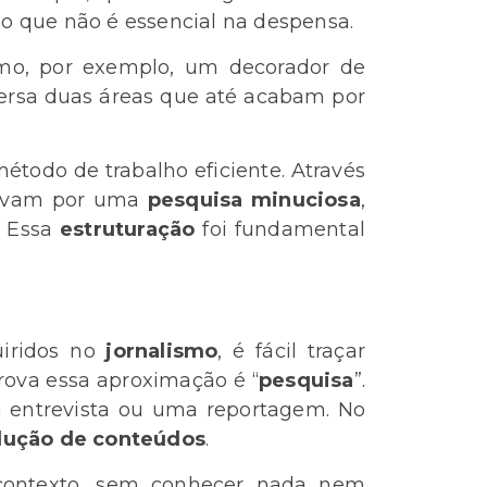
 o que não é essencial na despensa.
mo, por exemplo, um decorador de
 versa duas áreas que até acabam por
étodo de trabalho eficiente. Através
avam por uma
pesquisa minuciosa
,
. Essa
estruturação
foi fundamental
uiridos no
jornalismo
, é fácil traçar
rova essa aproximação é “
pesquisa
”.
 entrevista ou uma reportagem. No
dução de conteúdos
.
contexto, sem conhecer nada nem