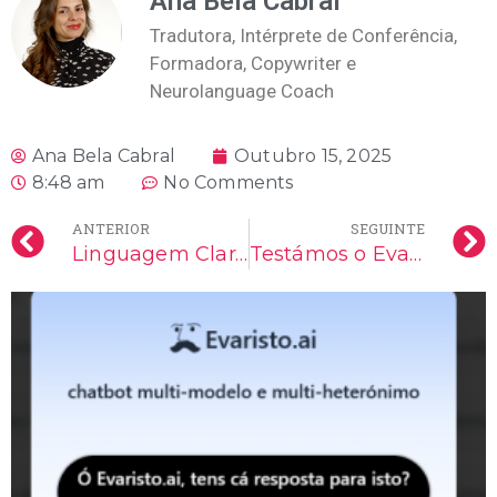
Ana Bela Cabral
Tradutora, Intérprete de Conferência,
Formadora, Copywriter e
Neurolanguage Coach
Ana Bela Cabral
Outubro 15, 2025
8:48 am
No Comments
ANTERIOR
SEGUINTE
Linguagem Clara: Comunicar para Todos
Testámos o Evaristo.ai: consegue transformar burocratês em linguagem clara?